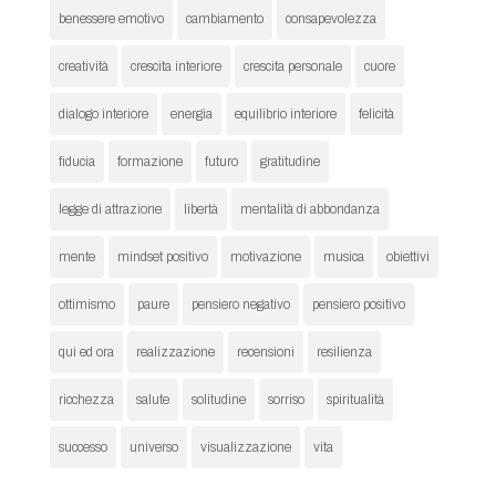
benessere emotivo
cambiamento
consapevolezza
creatività
crescita interiore
crescita personale
cuore
dialogo interiore
energia
equilibrio interiore
felicità
fiducia
formazione
futuro
gratitudine
legge di attrazione
libertà
mentalità di abbondanza
mente
mindset positivo
motivazione
musica
obiettivi
ottimismo
paure
pensiero negativo
pensiero positivo
qui ed ora
realizzazione
recensioni
resilienza
ricchezza
salute
solitudine
sorriso
spiritualità
successo
universo
visualizzazione
vita