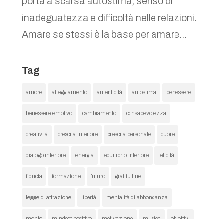
porta a scarsa autostima, senso di
inadeguatezza e difficoltà nelle relazioni.
Amare se stessi è la base per amare...
Tag
amore
atteggiamento
autenticità
autostima
benessere
benessere emotivo
cambiamento
consapevolezza
creatività
crescita interiore
crescita personale
cuore
dialogo interiore
energia
equilibrio interiore
felicità
fiducia
formazione
futuro
gratitudine
legge di attrazione
libertà
mentalità di abbondanza
mente
mindset positivo
motivazione
musica
obiettivi