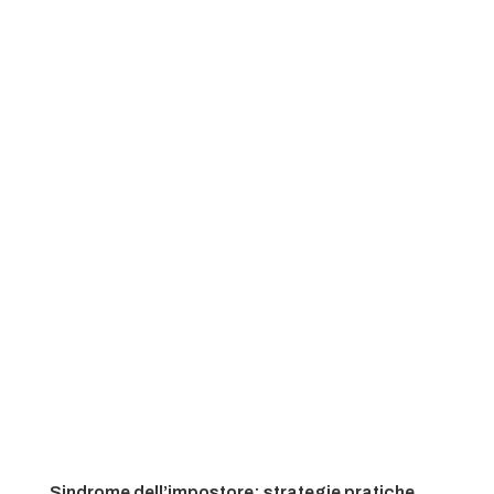
Sindrome dell’impostore: strategie pratiche