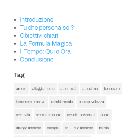
Introduzione
Tu che persona sei?
Obiettivi chiari
La Formula Magica
Il Tempo: Qui e Ora
Conclusione
Tag
amore
atteggiamento
autenticità
autostima
benessere
benessere emotivo
cambiamento
consapevolezza
creatività
crescita interiore
crescita personale
cuore
dialogo interiore
energia
equilibrio interiore
felicità