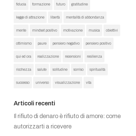
fiducia
formazione
futuro
gratitudine
legge di attrazione
libertà
mentalità di abbondanza
mente
mindset positivo
motivazione
musica
obiettivi
ottimismo
paure
pensiero negativo
pensiero positivo
qui ed ora
realizzazione
recensioni
resilienza
ricchezza
salute
solitudine
sorriso
spiritualità
successo
universo
visualizzazione
vita
Articoli recenti
Il rifiuto di denaro è rifiuto di amore: come
autorizzarti a ricevere