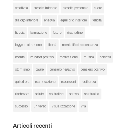
creatività
crescita interiore
crescita personale
cuore
dialogo interiore
energia
equilibrio interiore
felicità
fiducia
formazione
futuro
gratitudine
legge di attrazione
libertà
mentalità di abbondanza
mente
mindset positivo
motivazione
musica
obiettivi
ottimismo
paure
pensiero negativo
pensiero positivo
qui ed ora
realizzazione
recensioni
resilienza
ricchezza
salute
solitudine
sorriso
spiritualità
successo
universo
visualizzazione
vita
Articoli recenti