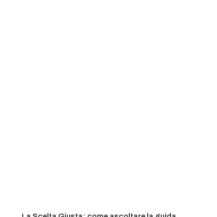
La Scelta Giusta: come ascoltare la guida