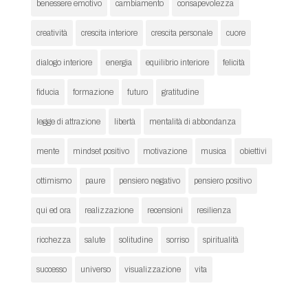
benessere emotivo
cambiamento
consapevolezza
creatività
crescita interiore
crescita personale
cuore
dialogo interiore
energia
equilibrio interiore
felicità
fiducia
formazione
futuro
gratitudine
legge di attrazione
libertà
mentalità di abbondanza
mente
mindset positivo
motivazione
musica
obiettivi
ottimismo
paure
pensiero negativo
pensiero positivo
qui ed ora
realizzazione
recensioni
resilienza
ricchezza
salute
solitudine
sorriso
spiritualità
successo
universo
visualizzazione
vita