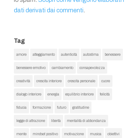
dati derivati dai commenti
.
Tag
amore
atteggiamento
autenticità
autostima
benessere
benessere emotivo
cambiamento
consapevolezza
creatività
crescita interiore
crescita personale
cuore
dialogo interiore
energia
equilibrio interiore
felicità
fiducia
formazione
futuro
gratitudine
legge di attrazione
libertà
mentalità di abbondanza
mente
mindset positivo
motivazione
musica
obiettivi