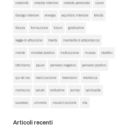
creatività
crescita interiore
crescita personale
cuore
dialogo interiore
energia
equilibrio interiore
felicità
fiducia
formazione
futuro
gratitudine
legge di attrazione
libertà
mentalità di abbondanza
mente
mindset positivo
motivazione
musica
obiettivi
ottimismo
paure
pensiero negativo
pensiero positivo
qui ed ora
realizzazione
recensioni
resilienza
ricchezza
salute
solitudine
sorriso
spiritualità
successo
universo
visualizzazione
vita
Articoli recenti