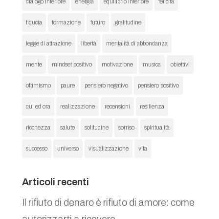
dialogo interiore
energia
equilibrio interiore
felicità
fiducia
formazione
futuro
gratitudine
legge di attrazione
libertà
mentalità di abbondanza
mente
mindset positivo
motivazione
musica
obiettivi
ottimismo
paure
pensiero negativo
pensiero positivo
qui ed ora
realizzazione
recensioni
resilienza
ricchezza
salute
solitudine
sorriso
spiritualità
successo
universo
visualizzazione
vita
Articoli recenti
Il rifiuto di denaro è rifiuto di amore: come
autorizzarti a ricevere