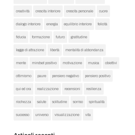
creatività
crescita interiore
crescita personale
cuore
dialogo interiore
energia
equilibrio interiore
felicità
fiducia
formazione
futuro
gratitudine
legge di attrazione
libertà
mentalità di abbondanza
mente
mindset positivo
motivazione
musica
obiettivi
ottimismo
paure
pensiero negativo
pensiero positivo
qui ed ora
realizzazione
recensioni
resilienza
ricchezza
salute
solitudine
sorriso
spiritualità
successo
universo
visualizzazione
vita