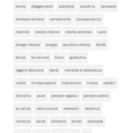
amore
atteggiamento
autenticità
autostima
benessere
benessere emotivo
cambiamento
consapevolezza
creatività
crescita interiore
crescita personale
cuore
dialogo interiore
energia
equilibrio interiore
felicità
fiducia
formazione
futuro
gratitudine
legge di attrazione
libertà
mentalità di abbondanza
mente
mindset positivo
motivazione
musica
obiettivi
ottimismo
paure
pensiero negativo
pensiero positivo
qui ed ora
realizzazione
recensioni
resilienza
ricchezza
salute
solitudine
sorriso
spiritualità