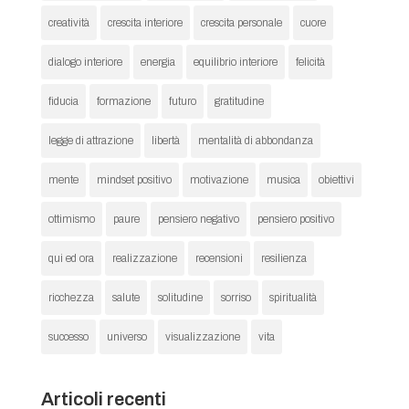
creatività
crescita interiore
crescita personale
cuore
dialogo interiore
energia
equilibrio interiore
felicità
fiducia
formazione
futuro
gratitudine
legge di attrazione
libertà
mentalità di abbondanza
mente
mindset positivo
motivazione
musica
obiettivi
ottimismo
paure
pensiero negativo
pensiero positivo
qui ed ora
realizzazione
recensioni
resilienza
ricchezza
salute
solitudine
sorriso
spiritualità
successo
universo
visualizzazione
vita
Articoli recenti