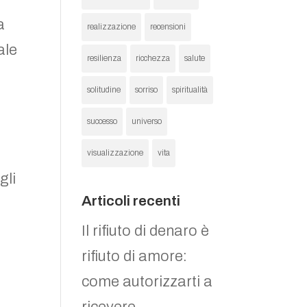
a
realizzazione
recensioni
ale
resilienza
ricchezza
salute
solitudine
sorriso
spiritualità
successo
universo
visualizzazione
vita
gli
Articoli recenti
Il rifiuto di denaro è
rifiuto di amore:
come autorizzarti a