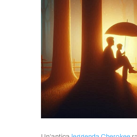
Un’antica
leggenda Cherokee
ra