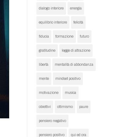
dialogo interiore
energia
equilibrio interiore
felicità
fiducia
formazione
futuro
gratitudine
legge di attrazione
libertà
mentalità di abbondanza
mente
mindset positivo
motivazione
musica
obiettivi
ottimismo
paure
pensiero negativo
pensiero positivo
qui ed ora