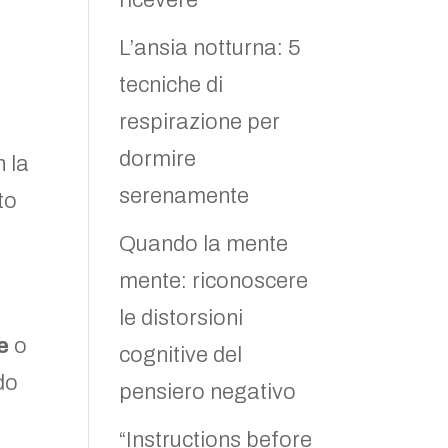
ricevere
L’ansia notturna: 5
a
tecniche di
respirazione per
dormire
n la
serenamente
to
Quando la mente
mente: riconoscere
le distorsioni
e
o
cognitive del
do
pensiero negativo
“Instructions before