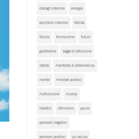
dialogo interiore
energia
equilibrio interiore
felicità
fiducia
formazione
futuro
gratitudine
legge di attrazione
libertà
mentalità di abbondanza
mente
mindset positivo
motivazione
musica
obiettivi
ottimismo
paure
pensiero negativo
pensiero positivo
qui ed ora