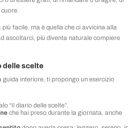
o di essere grati, di rimandare o di agire, di
l cuore.
più facile, ma è quella che ci avvicina alla
d ascoltarci, più diventa naturale compiere
o delle scelte
a guida interiore, ti propongo un esercizio
o “Il diario delle scelte”.
one
che hai preso durante la giornata, anche
 sentito
dopo averla presa: leggero, sereno, i