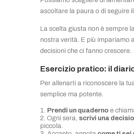
Possiamo scegliere di lamentarci 
ascoltare la paura o di seguire i
La scelta giusta non è sempre la 
nostra verità. E più impariamo a
decisioni che ci fanno crescere.
Esercizio pratico: il diari
Per allenarti a riconoscere la tu
semplice ma potente.
Prendi un quaderno
e chiamal
Ogni sera,
scrivi una decisi
piccola.
Accanto, annota
come ti sei