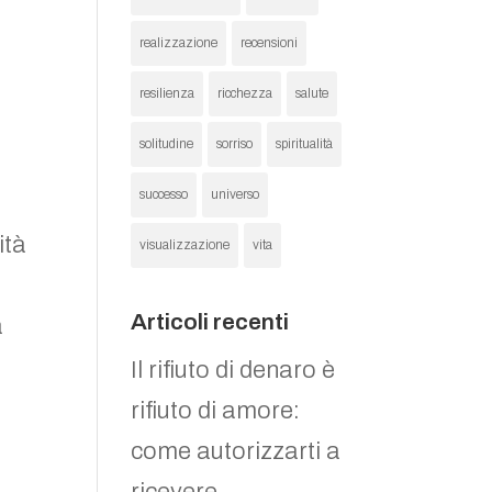
realizzazione
recensioni
resilienza
ricchezza
salute
solitudine
sorriso
spiritualità
.
successo
universo
ità
visualizzazione
vita
Articoli recenti
a
Il rifiuto di denaro è
rifiuto di amore:
come autorizzarti a