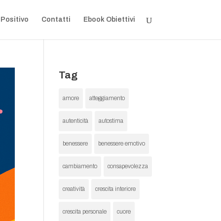
 Positivo
Contatti
Ebook Obiettivi
Tag
amore
atteggiamento
autenticità
autostima
benessere
benessere emotivo
cambiamento
consapevolezza
creatività
crescita interiore
crescita personale
cuore