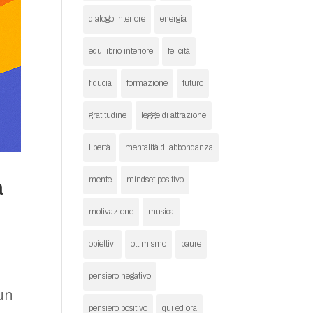
dialogo interiore
energia
equilibrio interiore
felicità
fiducia
formazione
futuro
gratitudine
legge di attrazione
libertà
mentalità di abbondanza
mente
mindset positivo
a
motivazione
musica
obiettivi
ottimismo
paure
pensiero negativo
un
pensiero positivo
qui ed ora