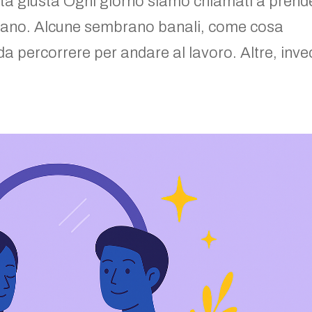
lta giusta Ogni giorno siamo chiamati a prend
 siano. Alcune sembrano banali, come cosa
a percorrere per andare al lavoro. Altre, inve