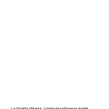
La Scelta Giusta: come ascoltare la guida