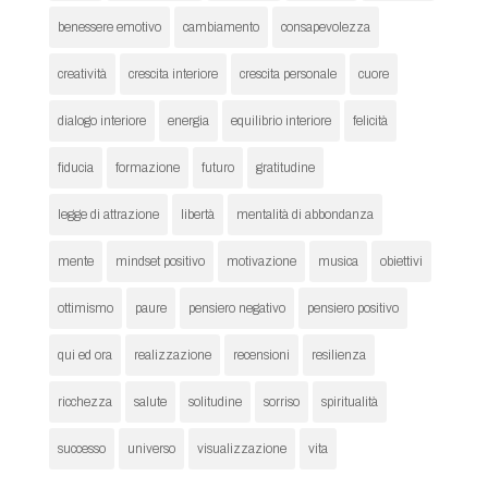
benessere emotivo
cambiamento
consapevolezza
creatività
crescita interiore
crescita personale
cuore
dialogo interiore
energia
equilibrio interiore
felicità
fiducia
formazione
futuro
gratitudine
legge di attrazione
libertà
mentalità di abbondanza
mente
mindset positivo
motivazione
musica
obiettivi
ottimismo
paure
pensiero negativo
pensiero positivo
qui ed ora
realizzazione
recensioni
resilienza
ricchezza
salute
solitudine
sorriso
spiritualità
successo
universo
visualizzazione
vita