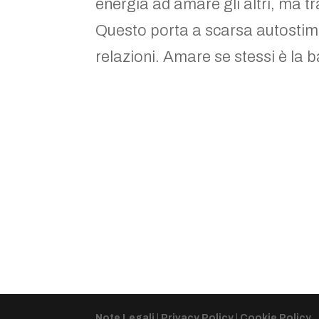
energia ad amare gli altri, ma t
Questo porta a scarsa autostima,
relazioni. Amare se stessi è la 
Note Legali
|
Privacy Policy
|
Cookie Policy