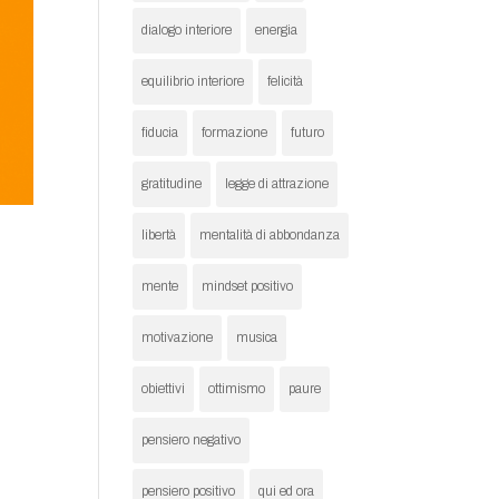
dialogo interiore
energia
equilibrio interiore
felicità
fiducia
formazione
futuro
gratitudine
legge di attrazione
libertà
mentalità di abbondanza
mente
mindset positivo
motivazione
musica
obiettivi
ottimismo
paure
pensiero negativo
pensiero positivo
qui ed ora