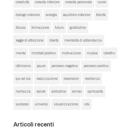
creatività
crescita interiore
crescita personale
cuore
dialogo interiore
energia
equilibrio interiore
felicità
fiducia
formazione
futuro
gratitudine
legge di attrazione
libertà
mentalità di abbondanza
mente
mindset positivo
motivazione
musica
obiettivi
ottimismo
paure
pensiero negativo
pensiero positivo
qui ed ora
realizzazione
recensioni
resilienza
ricchezza
salute
solitudine
sorriso
spiritualità
successo
universo
visualizzazione
vita
Articoli recenti