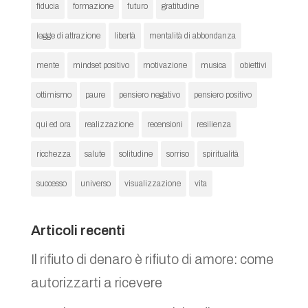
fiducia
formazione
futuro
gratitudine
legge di attrazione
libertà
mentalità di abbondanza
mente
mindset positivo
motivazione
musica
obiettivi
ottimismo
paure
pensiero negativo
pensiero positivo
qui ed ora
realizzazione
recensioni
resilienza
ricchezza
salute
solitudine
sorriso
spiritualità
successo
universo
visualizzazione
vita
Articoli recenti
Il rifiuto di denaro è rifiuto di amore: come
autorizzarti a ricevere