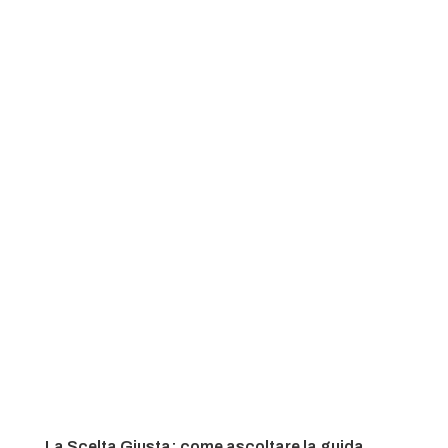
La Scelta Giusta: come ascoltare la guida