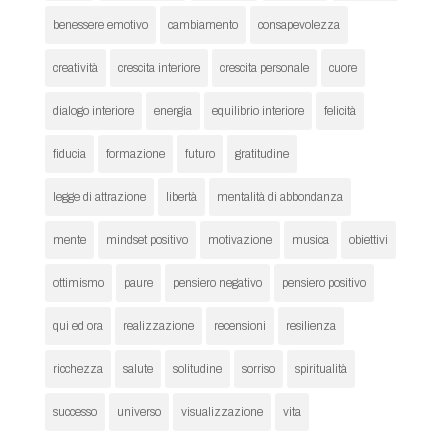
benessere emotivo
cambiamento
consapevolezza
creatività
crescita interiore
crescita personale
cuore
dialogo interiore
energia
equilibrio interiore
felicità
fiducia
formazione
futuro
gratitudine
legge di attrazione
libertà
mentalità di abbondanza
mente
mindset positivo
motivazione
musica
obiettivi
ottimismo
paure
pensiero negativo
pensiero positivo
qui ed ora
realizzazione
recensioni
resilienza
ricchezza
salute
solitudine
sorriso
spiritualità
successo
universo
visualizzazione
vita