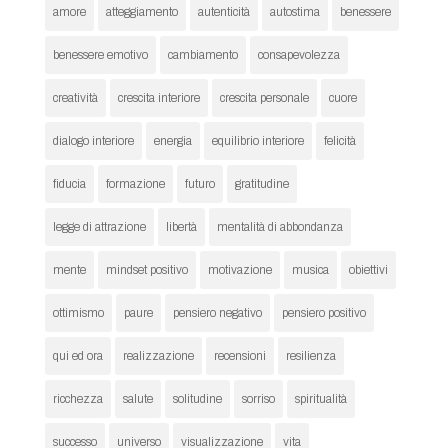
amore
atteggiamento
autenticità
autostima
benessere
benessere emotivo
cambiamento
consapevolezza
creatività
crescita interiore
crescita personale
cuore
dialogo interiore
energia
equilibrio interiore
felicità
fiducia
formazione
futuro
gratitudine
legge di attrazione
libertà
mentalità di abbondanza
mente
mindset positivo
motivazione
musica
obiettivi
ottimismo
paure
pensiero negativo
pensiero positivo
qui ed ora
realizzazione
recensioni
resilienza
ricchezza
salute
solitudine
sorriso
spiritualità
successo
universo
visualizzazione
vita