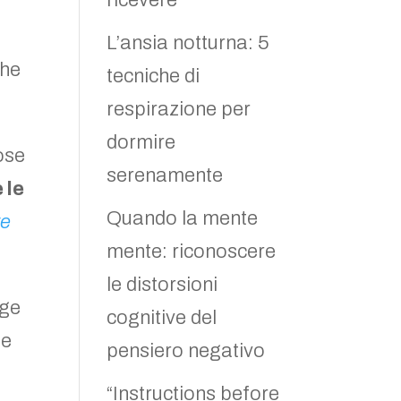
ricevere
L’ansia notturna: 5
che
tecniche di
respirazione per
dormire
cose
serenamente
 le
Quando la mente
re
mente: riconoscere
le distorsioni
age
cognitive del
he
pensiero negativo
“Instructions before