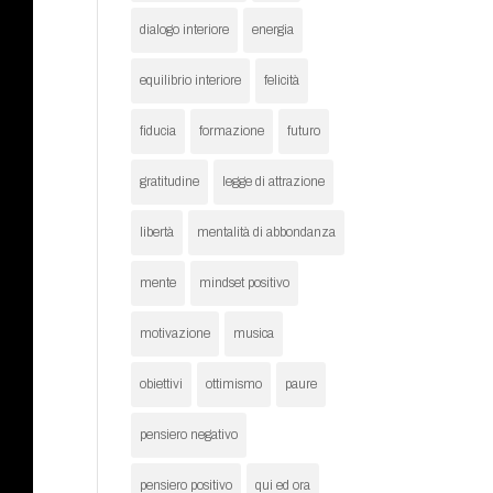
dialogo interiore
energia
equilibrio interiore
felicità
fiducia
formazione
futuro
gratitudine
legge di attrazione
libertà
mentalità di abbondanza
mente
mindset positivo
motivazione
musica
obiettivi
ottimismo
paure
pensiero negativo
pensiero positivo
qui ed ora