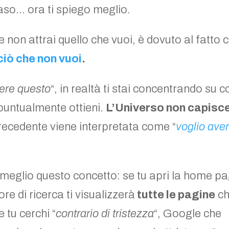
aso… ora ti spiego meglio.
 e non attrai quello che vuoi, è dovuto al fatto 
ciò che non vuoi
.
vere questo
“, in realtà ti stai concentrando su 
puntualmente ottieni.
L’Universo non capisce
precedente viene interpretata come “
voglio ave
e meglio questo concetto: se tu apri la home p
tore di ricerca ti visualizzerà
tutte le pagine
c
e tu cerchi “
contrario di tristezza
“, Google che