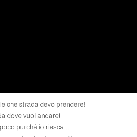
rle che strada devo prendere!
 da dove vuoi andare!
 poco purché io riesca…