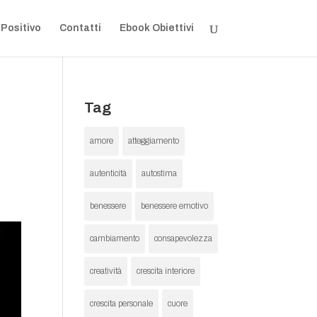
 Positivo
Contatti
Ebook Obiettivi
Tag
amore
atteggiamento
autenticità
autostima
benessere
benessere emotivo
cambiamento
consapevolezza
creatività
crescita interiore
crescita personale
cuore