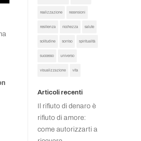
realizzazione
recensioni
resilienza
ricchezza
salute
ma
solitudine
sorriso
spiritualità
successo
universo
visualizzazione
vita
on
Articoli recenti
Il rifiuto di denaro è
rifiuto di amore:
come autorizzarti a