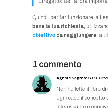
Stregatto: Be’, allora import
Quindi, per far funzionare la Le
bene la tua richiesta
, utilizza
obiettivo
da raggiungere
, alt
1 commento
Agente Segreto S
il 20 Otto
Non ho letto il libro d
ogni caso il concetto 
interessante e condivi