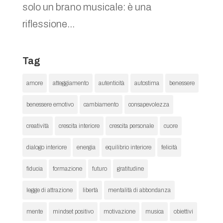
solo un brano musicale: è una
riflessione...
Tag
amore
atteggiamento
autenticità
autostima
benessere
benessere emotivo
cambiamento
consapevolezza
creatività
crescita interiore
crescita personale
cuore
dialogo interiore
energia
equilibrio interiore
felicità
fiducia
formazione
futuro
gratitudine
legge di attrazione
libertà
mentalità di abbondanza
mente
mindset positivo
motivazione
musica
obiettivi