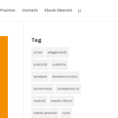
 Positivo
Contatti
Ebook Obiettivi
Tag
amore
atteggiamento
autenticità
autostima
benessere
benessere emotivo
cambiamento
consapevolezza
creatività
crescita interiore
crescita personale
cuore