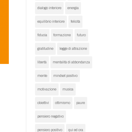
dialogo interiore
energia
equilibrio interiore
felicità
fiducia
formazione
futuro
gratitudine
legge di attrazione
libertà
mentalità di abbondanza
mente
mindset positivo
motivazione
musica
obiettivi
ottimismo
paure
pensiero negativo
pensiero positivo
qui ed ora