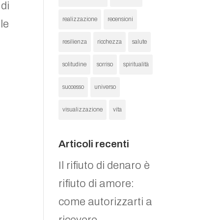
 di
realizzazione
recensioni
ale
resilienza
ricchezza
salute
solitudine
sorriso
spiritualità
successo
universo
visualizzazione
vita
Articoli recenti
Il rifiuto di denaro è
rifiuto di amore:
come autorizzarti a