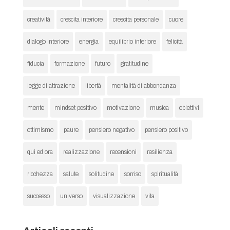
creatività
crescita interiore
crescita personale
cuore
dialogo interiore
energia
equilibrio interiore
felicità
fiducia
formazione
futuro
gratitudine
legge di attrazione
libertà
mentalità di abbondanza
mente
mindset positivo
motivazione
musica
obiettivi
ottimismo
paure
pensiero negativo
pensiero positivo
qui ed ora
realizzazione
recensioni
resilienza
ricchezza
salute
solitudine
sorriso
spiritualità
successo
universo
visualizzazione
vita