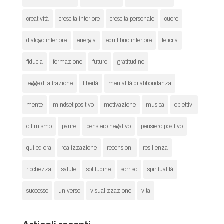
creatività
crescita interiore
crescita personale
cuore
dialogo interiore
energia
equilibrio interiore
felicità
fiducia
formazione
futuro
gratitudine
legge di attrazione
libertà
mentalità di abbondanza
mente
mindset positivo
motivazione
musica
obiettivi
ottimismo
paure
pensiero negativo
pensiero positivo
qui ed ora
realizzazione
recensioni
resilienza
ricchezza
salute
solitudine
sorriso
spiritualità
successo
universo
visualizzazione
vita