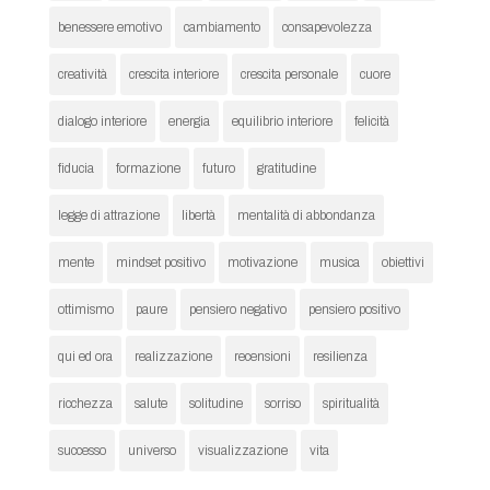
benessere emotivo
cambiamento
consapevolezza
creatività
crescita interiore
crescita personale
cuore
dialogo interiore
energia
equilibrio interiore
felicità
fiducia
formazione
futuro
gratitudine
legge di attrazione
libertà
mentalità di abbondanza
mente
mindset positivo
motivazione
musica
obiettivi
ottimismo
paure
pensiero negativo
pensiero positivo
qui ed ora
realizzazione
recensioni
resilienza
ricchezza
salute
solitudine
sorriso
spiritualità
successo
universo
visualizzazione
vita