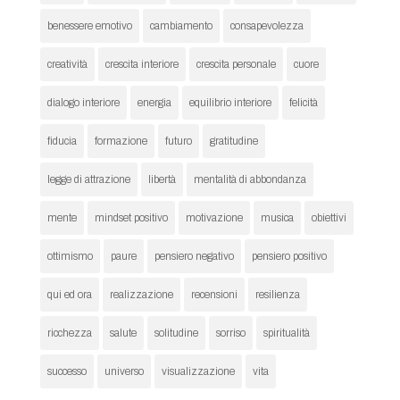
benessere emotivo
cambiamento
consapevolezza
creatività
crescita interiore
crescita personale
cuore
dialogo interiore
energia
equilibrio interiore
felicità
fiducia
formazione
futuro
gratitudine
legge di attrazione
libertà
mentalità di abbondanza
mente
mindset positivo
motivazione
musica
obiettivi
ottimismo
paure
pensiero negativo
pensiero positivo
qui ed ora
realizzazione
recensioni
resilienza
ricchezza
salute
solitudine
sorriso
spiritualità
successo
universo
visualizzazione
vita