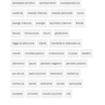
benessere emotivo
cambiamento
consapevolezza
creatività
crescita interiore
crescita personale
cuore
dialogo interiore
energia
equilibrio interiore
felicità
fiducia
formazione
futuro
gratitudine
legge di attrazione
libertà
mentalità di abbondanza
mente
mindset positivo
motivazione
musica
obiettivi
ottimismo
paure
pensiero negativo
pensiero positivo
qui ed ora
realizzazione
recensioni
resilienza
ricchezza
salute
solitudine
sorriso
spiritualità
successo
universo
visualizzazione
vita