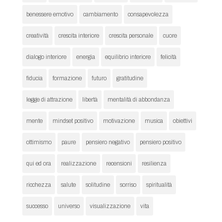
benessere emotivo
cambiamento
consapevolezza
creatività
crescita interiore
crescita personale
cuore
dialogo interiore
energia
equilibrio interiore
felicità
fiducia
formazione
futuro
gratitudine
legge di attrazione
libertà
mentalità di abbondanza
mente
mindset positivo
motivazione
musica
obiettivi
ottimismo
paure
pensiero negativo
pensiero positivo
qui ed ora
realizzazione
recensioni
resilienza
ricchezza
salute
solitudine
sorriso
spiritualità
successo
universo
visualizzazione
vita