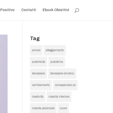
 Positivo
Contatti
Ebook Obiettivi
Tag
amore
atteggiamento
autenticità
autostima
benessere
benessere emotivo
cambiamento
consapevolezza
creatività
crescita interiore
crescita personale
cuore