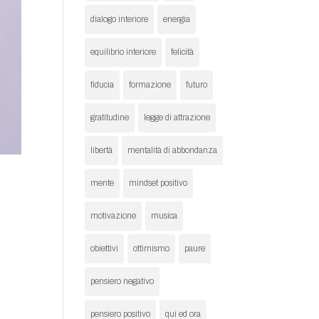
dialogo interiore
energia
equilibrio interiore
felicità
fiducia
formazione
futuro
gratitudine
legge di attrazione
libertà
mentalità di abbondanza
mente
mindset positivo
motivazione
musica
obiettivi
ottimismo
paure
pensiero negativo
pensiero positivo
qui ed ora