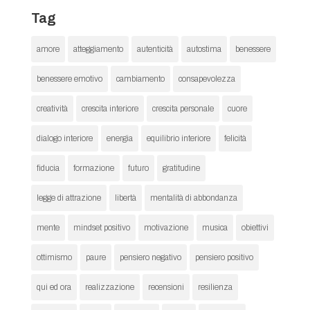
Tag
amore
atteggiamento
autenticità
autostima
benessere
benessere emotivo
cambiamento
consapevolezza
creatività
crescita interiore
crescita personale
cuore
dialogo interiore
energia
equilibrio interiore
felicità
fiducia
formazione
futuro
gratitudine
legge di attrazione
libertà
mentalità di abbondanza
mente
mindset positivo
motivazione
musica
obiettivi
ottimismo
paure
pensiero negativo
pensiero positivo
qui ed ora
realizzazione
recensioni
resilienza