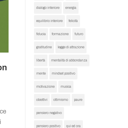
dialogo interiore
energia
equilibrio interiore
felicità
fiducia
formazione
futuro
gratitudine
legge di attrazione
libertà
mentalità di abbondanza
on
mente
mindset positivo
motivazione
musica
obiettivi
ottimismo
paure
uce
pensiero negativo
i
pensiero positivo
qui ed ora