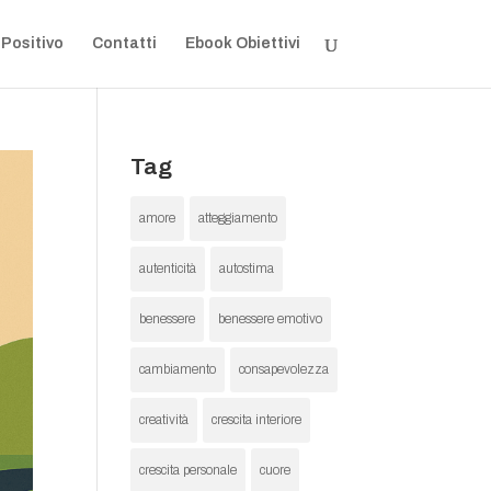
 Positivo
Contatti
Ebook Obiettivi
Tag
amore
atteggiamento
autenticità
autostima
benessere
benessere emotivo
cambiamento
consapevolezza
creatività
crescita interiore
crescita personale
cuore