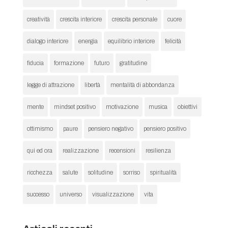
creatività
crescita interiore
crescita personale
cuore
dialogo interiore
energia
equilibrio interiore
felicità
fiducia
formazione
futuro
gratitudine
legge di attrazione
libertà
mentalità di abbondanza
mente
mindset positivo
motivazione
musica
obiettivi
ottimismo
paure
pensiero negativo
pensiero positivo
qui ed ora
realizzazione
recensioni
resilienza
ricchezza
salute
solitudine
sorriso
spiritualità
successo
universo
visualizzazione
vita