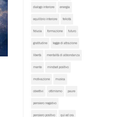
dialogo interiore
energia
equilibrio interiore
felicità
fiducia
formazione
futuro
gratitudine
legge di attrazione
libertà
mentalità di abbondanza
mente
mindset positivo
motivazione
musica
obiettivi
ottimismo
paure
pensiero negativo
pensiero positivo
qui ed ora