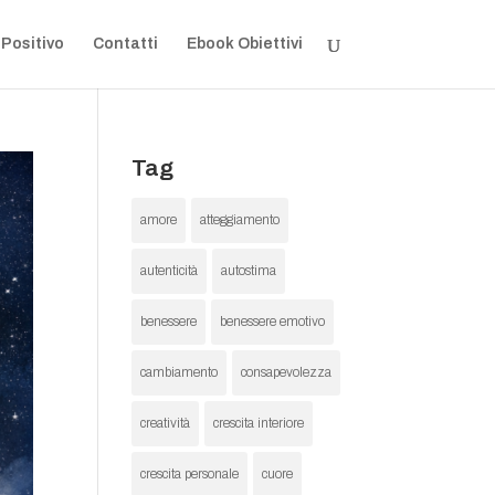
 Positivo
Contatti
Ebook Obiettivi
Tag
amore
atteggiamento
autenticità
autostima
benessere
benessere emotivo
cambiamento
consapevolezza
creatività
crescita interiore
crescita personale
cuore