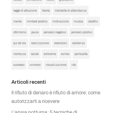
legge di attrazione
libertà
mentalità di abbondanza
mente
mindset positivo
motivazione
musica
obiettivi
ottimismo
paure
pensiero negativo
pensiero positivo
qui ed ora
realizzazione
recensioni
resilienza
ricchezza
salute
solitudine
sorriso
spiritualità
successo
universo
visualizzazione
vita
Articoli recenti
Il rifiuto di denaro è rifiuto di amore: come
autorizzarti a ricevere
L’ansia notturna: 5 tecniche di