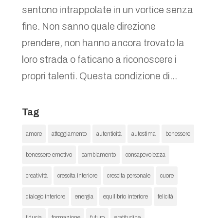
sentono intrappolate in un vortice senza
fine. Non sanno quale direzione
prendere, non hanno ancora trovato la
loro strada o faticano a riconoscere i
propri talenti. Questa condizione di...
Tag
amore
atteggiamento
autenticità
autostima
benessere
benessere emotivo
cambiamento
consapevolezza
creatività
crescita interiore
crescita personale
cuore
dialogo interiore
energia
equilibrio interiore
felicità
fiducia
formazione
futuro
gratitudine