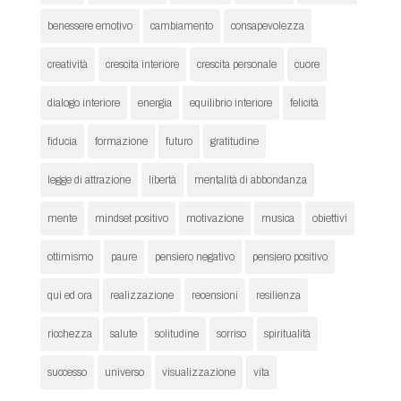
benessere emotivo
cambiamento
consapevolezza
creatività
crescita interiore
crescita personale
cuore
dialogo interiore
energia
equilibrio interiore
felicità
fiducia
formazione
futuro
gratitudine
legge di attrazione
libertà
mentalità di abbondanza
mente
mindset positivo
motivazione
musica
obiettivi
ottimismo
paure
pensiero negativo
pensiero positivo
qui ed ora
realizzazione
recensioni
resilienza
ricchezza
salute
solitudine
sorriso
spiritualità
successo
universo
visualizzazione
vita