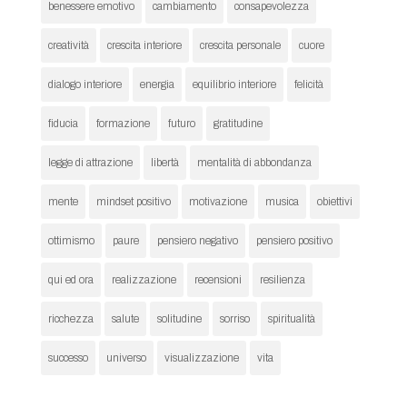
benessere emotivo
cambiamento
consapevolezza
creatività
crescita interiore
crescita personale
cuore
dialogo interiore
energia
equilibrio interiore
felicità
fiducia
formazione
futuro
gratitudine
legge di attrazione
libertà
mentalità di abbondanza
mente
mindset positivo
motivazione
musica
obiettivi
ottimismo
paure
pensiero negativo
pensiero positivo
qui ed ora
realizzazione
recensioni
resilienza
ricchezza
salute
solitudine
sorriso
spiritualità
successo
universo
visualizzazione
vita