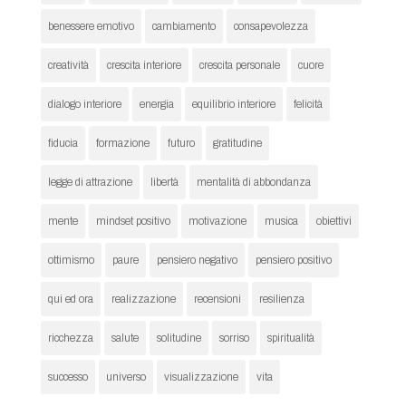
benessere emotivo
cambiamento
consapevolezza
creatività
crescita interiore
crescita personale
cuore
dialogo interiore
energia
equilibrio interiore
felicità
fiducia
formazione
futuro
gratitudine
legge di attrazione
libertà
mentalità di abbondanza
mente
mindset positivo
motivazione
musica
obiettivi
ottimismo
paure
pensiero negativo
pensiero positivo
qui ed ora
realizzazione
recensioni
resilienza
ricchezza
salute
solitudine
sorriso
spiritualità
successo
universo
visualizzazione
vita