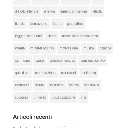
dialogo interiore
energia
equilibrio interiore
felicità
fiducia
formazione
futuro
gratitudine
legge di attrazione
libertà
mentalità di abbondanza
mente
mindset positivo
motivazione
musica
obiettivi
ottimismo
paure
pensiero negativo
pensiero positivo
qui ed ora
realizzazione
recensioni
resilienza
ricchezza
salute
solitudine
sorriso
spiritualità
successo
universo
visualizzazione
vita
Articoli recenti