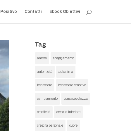
 Positivo
Contatti
Ebook Obiettivi
Tag
amore
atteggiamento
autenticità
autostima
benessere
benessere emotivo
cambiamento
consapevolezza
creatività
crescita interiore
crescita personale
cuore