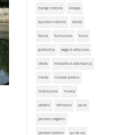
dialogo interiore
energia
equilibrio interiore
felicità
fiducia
formazione
futuro
gratitudine
legge di attrazione
libertà
mentalità di abbondanza
mente
mindset positivo
motivazione
musica
obiettivi
ottimismo
paure
pensiero negativo
pensiero positivo
qui ed ora