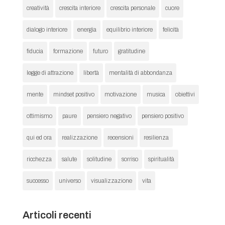
creatività
crescita interiore
crescita personale
cuore
dialogo interiore
energia
equilibrio interiore
felicità
fiducia
formazione
futuro
gratitudine
legge di attrazione
libertà
mentalità di abbondanza
mente
mindset positivo
motivazione
musica
obiettivi
ottimismo
paure
pensiero negativo
pensiero positivo
qui ed ora
realizzazione
recensioni
resilienza
ricchezza
salute
solitudine
sorriso
spiritualità
successo
universo
visualizzazione
vita
Articoli recenti